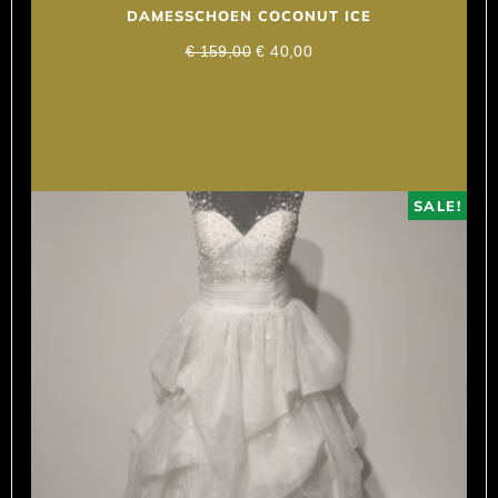
DAMESSCHOEN COCONUT ICE
€
159,00
€
40,00
SALE!