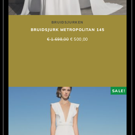
BRUIDSJURKEN
BRUIDSJURK METROPOLITAN 145
€
1.698,00
€
500,00
SALE!