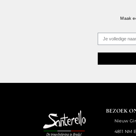
Maak ee
BEZOEK O
Nieuw Gi
4811 NM 