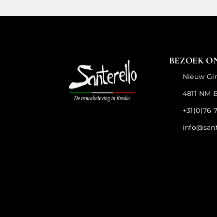
BEZOEK O
Nieuw Gi
4811 NM 
+31(0)76 
info@san