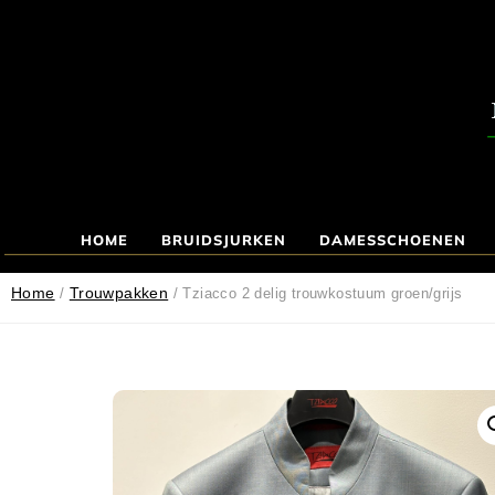
HOME
BRUIDSJURKEN
DAMESSCHOENEN
Home
Trouwpakken
/
/ Tziacco 2 delig trouwkostuum groen/grijs