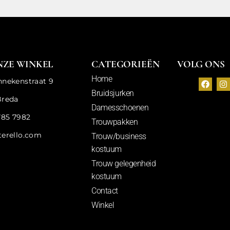
NZE WINKEL
CATEGORIEËN
VOLG ONS
Home
nnekenstraat 9
Bruidsjurken
Breda
Damesschoenen
785 7982
Trouwpakken
terello.com
Trouw/business
kostuum
Trouw gelegenheid
kostuum
Contact
Winkel