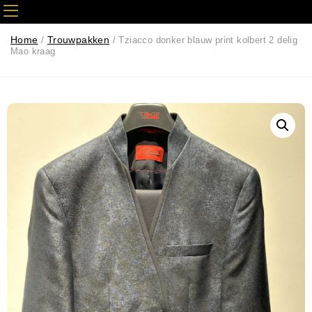
Home
Trouwpakken
/
/ Tziacco donker blauw print kolbert 2 delig
Mao kraag